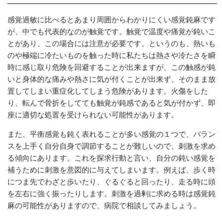
感覚過敏に比べるとあまり周囲からわかりにくい感覚鈍麻です
が、中でも代表的なのが触覚です。触覚で温度や痛覚が鈍いこ
とがあり、この場合には注意が必要です。というのも、熱いも
のや極端に冷たいものを触った時に私たちは熱さや冷たさを瞬
時に感じ取り危険を回避することが出来ますが、この触感が鈍
いと身体的な痛みや熱さに気が付くことが出来ず、そのまま放
置してしまい重症化してしまう危険があります。火傷をした
り、転んで骨折をしてても触覚が鈍感であると気が付かず、即
座に適切な処置を受けられない可能性があります。
また、平衡感覚も鈍く表れることが多い感覚の１つで、バラン
スを上手く自分自身で調節することが難しいので、刺激を求め
る傾向にあります。これを探求行動と言い、自分の鈍い感覚を
補うために刺激を意図的に与えてしまいます。例えば、歩く時
につま先でわざと歩いたり、ぐるぐると回ったり、走る時に頭
を左右に強く振ったりします。刺激を過剰に求める時は感覚鈍
麻の可能性がありますので、病院で相談してみましょう。