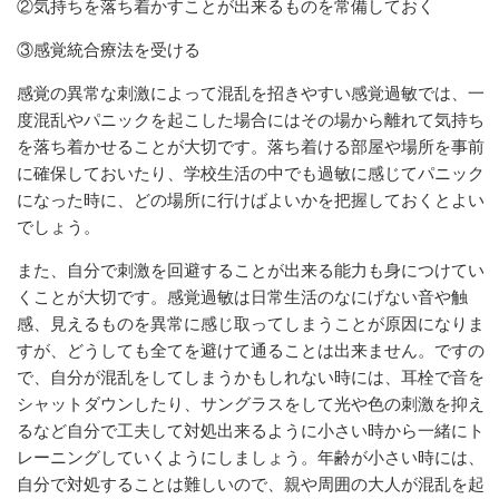
②気持ちを落ち着かすことが出来るものを常備しておく
③感覚統合療法を受ける
感覚の異常な刺激によって混乱を招きやすい感覚過敏では、一
度混乱やパニックを起こした場合にはその場から離れて気持ち
を落ち着かせることが大切です。落ち着ける部屋や場所を事前
に確保しておいたり、学校生活の中でも過敏に感じてパニック
になった時に、どの場所に行けばよいかを把握しておくとよい
でしょう。
また、自分で刺激を回避することが出来る能力も身につけてい
くことが大切です。感覚過敏は日常生活のなにげない音や触
感、見えるものを異常に感じ取ってしまうことが原因になりま
すが、どうしても全てを避けて通ることは出来ません。ですの
で、自分が混乱をしてしまうかもしれない時には、耳栓で音を
シャットダウンしたり、サングラスをして光や色の刺激を抑え
るなど自分で工夫して対処出来るように小さい時から一緒にト
レーニングしていくようにしましょう。年齢が小さい時には、
自分で対処することは難しいので、親や周囲の大人が混乱を起