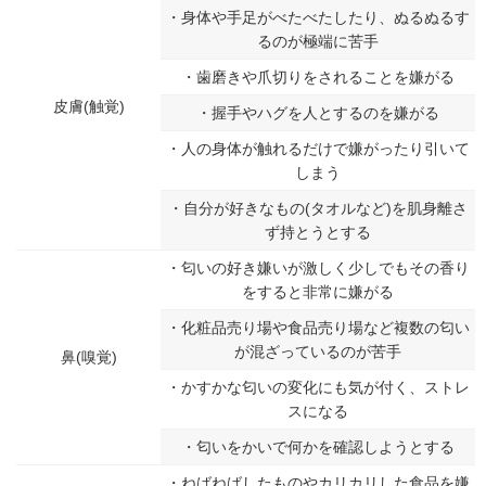
・身体や手足がべたべたしたり、ぬるぬるす
るのが極端に苦手
・歯磨きや爪切りをされることを嫌がる
皮膚(触覚)
・握手やハグを人とするのを嫌がる
・人の身体が触れるだけで嫌がったり引いて
しまう
・自分が好きなもの(タオルなど)を肌身離さ
ず持とうとする
・匂いの好き嫌いが激しく少しでもその香り
をすると非常に嫌がる
・化粧品売り場や食品売り場など複数の匂い
が混ざっているのが苦手
鼻(嗅覚)
・かすかな匂いの変化にも気が付く、ストレ
スになる
・匂いをかいで何かを確認しようとする
・ねばねばしたものやカリカリした食品を嫌