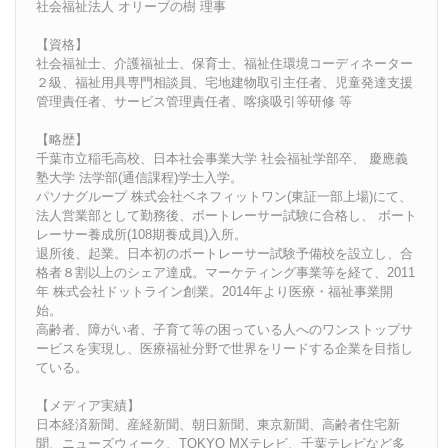
社会福祉法人 オリーブの樹 理事
【資格】
社会福祉士、介護福祉士、保育士、福祉住環境コーディネーター
２級、福祉用具専門相談員、宅地建物取引主任者、児童発達支援
管理責任者、サービス管理責任者、喀痰吸引等研修 等
【略歴】
千葉市立稲毛高校、日本社会事業大学 社会福祉学部卒、 慶應義
塾大学 法学部(通信課程)学士入学。
パソナグループ 株式会社ベネフィットワン(東証一部上場)にて、
法人営業部として勤務後、ボートレーサー試験に合格し、 ボート
レーサー養成所(108期養成員)入所。
退所後、起業。日本初のボートレーサー試験予備校を設立し、合
格者８割以上のシェア達成。マーケティング事業等を経て、2011
年 株式会社ドットライン創業。2014年より医療・福祉事業開
始。
高齢者、障がい者、子育て等の困っている人へのワンストップサ
ービスを実現し、医療福祉分野で世界をリードする企業を目指し
ている。
【メディア実績】
日本経済新聞、産経新聞、朝日新聞、東京新聞、高齢者住宅新
聞、ニューズウィーク、TOKYO MXテレビ、千葉テレビなど多