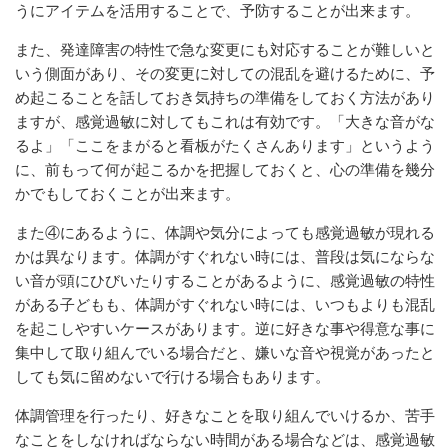
うにアイテムを活用することで、予防することが出来ます。
また、発達障害の特性で急な変更にも対応することが難しいと
いう側面があり、その変更に対しての混乱を避けるために、予
め起こることを話しておき気持ちの準備をしておく方法があり
ますが、感覚過敏に対してもこれは有効です。「大きな音がな
るよ」「ここをまがると看板がたくさんあります」というよう
に、前もって何が起こるかを把握しておくと、心の準備を幾分
かでもしておくことが出来ます。
また④にあるように、体調や気分によっても感覚過敏が現れる
かは異なります。体調がすぐれない時には、普段は気にならな
い音が頭にひびいたりすることがあるように、感覚過敏の特性
がある子どもも、体調がすぐれない時には、いつもよりも混乱
を起こしやすいケースがあります。逆に好きな事や得意な事に
集中して取り組んでいる場合だと、嫌いな音や視覚があったと
しても気に留めないで行ける場合もあります。
体調管理を行ったり、好きなことを取り組んでいけるか、苦手
なことをしなければならない時間がある場合などは、感覚過敏