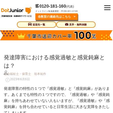
0120-181-160
(代表)
ドットライン地域連携室：平日9:30〜17:00
発達障害の教科書
各教室の連絡先はこちら >
TEXTBOOK
送迎先一覧
見学・無料体験
発達障害における感覚過敏と感覚鈍麻と
は？
社会福祉士・保育士 垣本祐作
2023年6月6日
発達障害の特性の１つで『感覚過敏』と『感覚鈍麻』がありま
す。あくまでも特性の１つですので、『感覚過敏』や『感覚鈍
麻』を持ちあわせていない人もいますが、『感覚過敏』や『感
覚鈍麻』を持ち合わせていると日常生活に大きな支障をきたし
てしまいます。