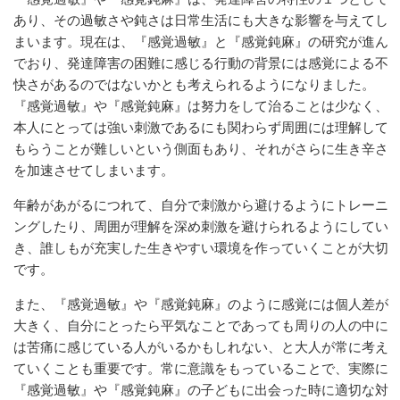
あり、その過敏さや鈍さは日常生活にも大きな影響を与えてし
まいます。現在は、『感覚過敏』と『感覚鈍麻』の研究が進ん
でおり、発達障害の困難に感じる行動の背景には感覚による不
快さがあるのではないかとも考えられるようになりました。
『感覚過敏』や『感覚鈍麻』は努力をして治ることは少なく、
本人にとっては強い刺激であるにも関わらず周囲には理解して
もらうことが難しいという側面もあり、それがさらに生き辛さ
を加速させてしまいます。
年齢があがるにつれて、自分で刺激から避けるようにトレーニ
ングしたり、周囲が理解を深め刺激を避けられるようにしてい
き、誰しもが充実した生きやすい環境を作っていくことが大切
です。
また、『感覚過敏』や『感覚鈍麻』のように感覚には個人差が
大きく、自分にとったら平気なことであっても周りの人の中に
は苦痛に感じている人がいるかもしれない、と大人が常に考え
ていくことも重要です。常に意識をもっていることで、実際に
『感覚過敏』や『感覚鈍麻』の子どもに出会った時に適切な対