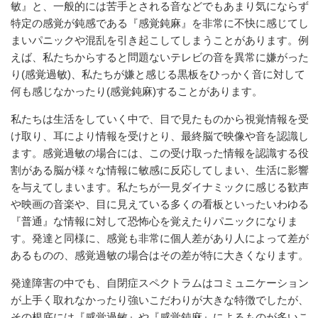
敏』と、一般的には苦手とされる音などでもあまり気にならず
特定の感覚が鈍感である『感覚鈍麻』を非常に不快に感じてし
まいパニックや混乱を引き起こしてしまうことがあります。例
えば、私たちからすると問題ないテレビの音を異常に嫌がった
り(感覚過敏)、私たちが嫌と感じる黒板をひっかく音に対して
何も感じなかったり(感覚鈍麻)することがあります。
私たちは生活をしていく中で、目で見たものから視覚情報を受
け取り、耳により情報を受けとり、最終脳で映像や音を認識し
ます。感覚過敏の場合には、この受け取った情報を認識する役
割がある脳が様々な情報に敏感に反応してしまい、生活に影響
を与えてしまいます。私たちが一見ダイナミックに感じる歓声
や映画の音楽や、目に見えている多くの看板といったいわゆる
『普通』な情報に対して恐怖心を覚えたりパニックになりま
す。発達と同様に、感覚も非常に個人差があり人によって差が
あるものの、感覚過敏の場合はその差が特に大きくなります。
発達障害の中でも、自閉症スペクトラムはコミュニケーション
が上手く取れなかったり強いこだわりが大きな特徴でしたが、
その根底には『感覚過敏』や『感覚鈍麻』によるものが多いこ