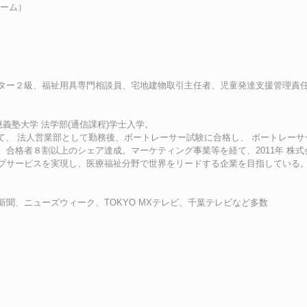
チーム）
ター２級、福祉用具専門相談員、宅地建物取引主任者、児童発達支援管理責任
義塾大学 法学部(通信課程)学士入学。
て、 法人営業部として勤務後、ボートレーサー試験に合格し、 ボートレーサー
合格者８割以上のシェア達成。マーケティング事業等を経て、2011年 株式
プサービスを実現し、医療福祉分野で世界をリードする企業を目指している
聞、ニューズウィーク、TOKYO MXテレビ、千葉テレビなど多数