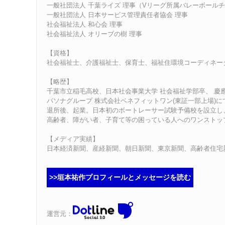
一般社団法人 千葉ライズ 理事（Vリーグ所属バレーボール
一般社団法人 日本サービス管理責任者協会 理事
社会福祉法人 和心会 理事
社会福祉法人 オリーブの樹 理事
【資格】
社会福祉士、介護福祉士、保育士、福祉住環境コーディネー
【略歴】
千葉市立稲毛高校、日本社会事業大学 社会福祉学部卒、 慶應
パソナグループ 株式会社ベネフィットワン(東証一部上場)に
退所後、起業。日本初のボートレーサー試験予備校を設立し、
高齢者、障がい者、子育て等の困っている人へのワンストッ
【メディア実績】
日本経済新聞、産経新聞、朝日新聞、東京新聞、高齢者住宅新
>>垣本祐作プロフィールとメッセージを読む
運営元：